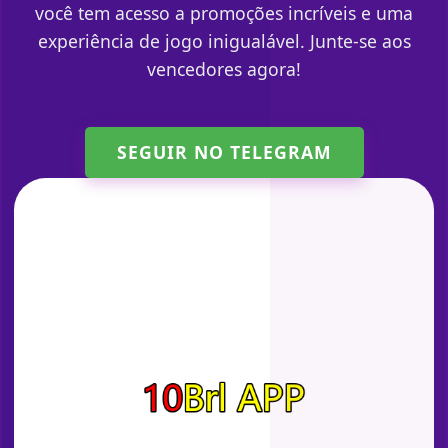
você tem acesso a promoções incríveis e uma
experiência de jogo inigualável. Junte-se aos
vencedores agora!
SEGUIR NO TELEGRAM