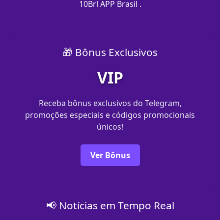
10Brl APP Brasil .
🎁 Bônus Exclusivos
VIP
Receba bônus exclusivos do Telegram,
promoções especiais e códigos promocionais
únicos!
Ver Bônus
📢 Notícias em Tempo Real