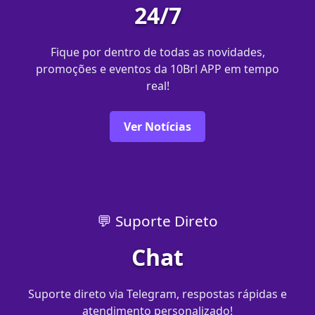
24/7
Fique por dentro de todas as novidades,
promoções e eventos da 10Brl APP em tempo
real!
Ver Notícias
💬 Suporte Direto
Chat
Suporte direto via Telegram, respostas rápidas e
atendimento personalizado!