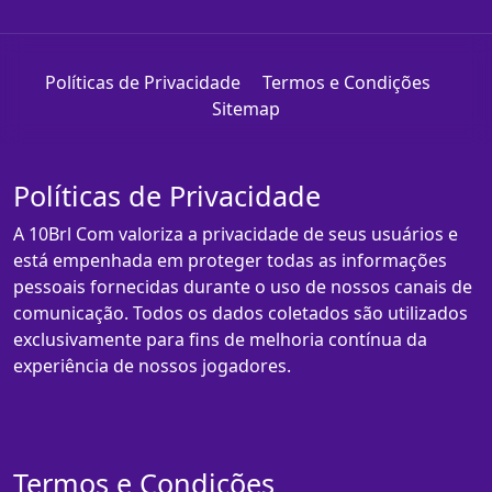
Políticas de Privacidade
Termos e Condições
Sitemap
Políticas de Privacidade
A 10Brl Com valoriza a privacidade de seus usuários e
está empenhada em proteger todas as informações
pessoais fornecidas durante o uso de nossos canais de
comunicação. Todos os dados coletados são utilizados
exclusivamente para fins de melhoria contínua da
experiência de nossos jogadores.
Termos e Condições