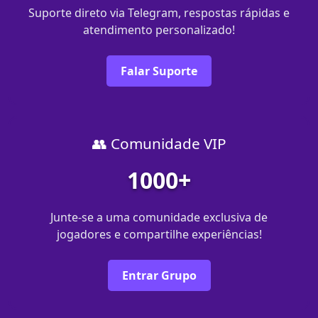
Suporte direto via Telegram, respostas rápidas e
atendimento personalizado!
Falar Suporte
👥 Comunidade VIP
1000+
Junte-se a uma comunidade exclusiva de
jogadores e compartilhe experiências!
Entrar Grupo