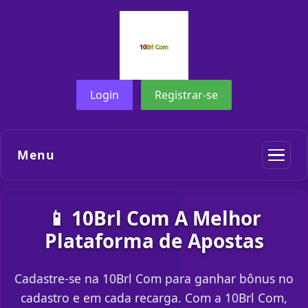
Login
Registrar-se
Menu
📱 10Brl Com A Melhor
Plataforma de Apostas
Cadastre-se na 10Brl Com para ganhar bônus no
cadastro e em cada recarga. Com a 10Brl Com,