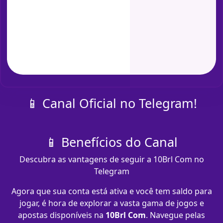
📱 Canal Oficial no Telegram!
📱 Benefícios do Canal
Descubra as vantagens de seguir a 10Brl Com no
Telegram
Agora que sua conta está ativa e você tem saldo para
jogar, é hora de explorar a vasta gama de jogos e
apostas disponíveis na
10Brl Com
. Navegue pelas