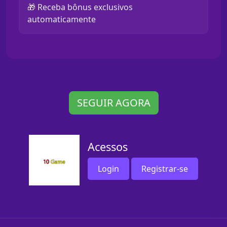
🎁 Receba bônus exclusivos
automaticamente
SEGUIR AGORA
Acessos
Login
Registrar-se