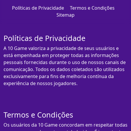
Políticas de Privacidade
Termos e Condições
Sitemap
Políticas de Privacidade
A 10 Game valoriza a privacidade de seus usuários e
está empenhada em proteger todas as informações
pessoais fornecidas durante o uso de nossos canais de
comunicação. Todos os dados coletados são utilizados
exclusivamente para fins de melhoria contínua da
experiência de nossos jogadores.
Termos e Condições
Os usuários da 10 Game concordam em respeitar todas