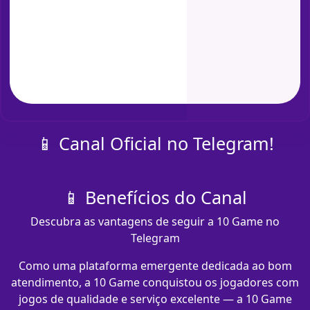
📱 Canal Oficial no Telegram!
📱 Benefícios do Canal
Descubra as vantagens de seguir a 10 Game no
Telegram
Como uma plataforma emergente dedicada ao bom
atendimento, a 10 Game conquistou os jogadores com
jogos de qualidade e serviço excelente — a 10 Game