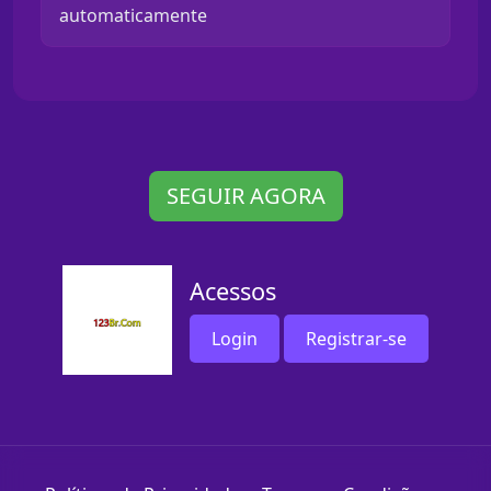
automaticamente
SEGUIR AGORA
Acessos
Login
Registrar-se