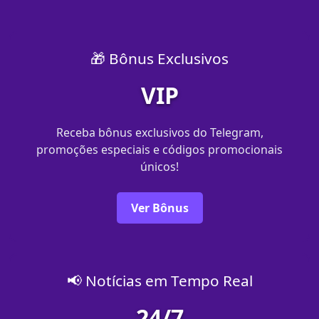
🎁 Bônus Exclusivos
VIP
Receba bônus exclusivos do Telegram,
promoções especiais e códigos promocionais
únicos!
Ver Bônus
📢 Notícias em Tempo Real
24/7