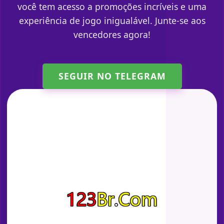
você tem acesso a promoções incríveis e uma
experiência de jogo inigualável. Junte-se aos
vencedores agora!
SEGUIR NO TELEGRAM