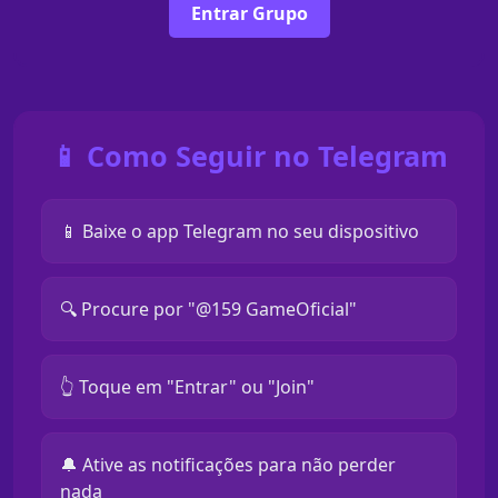
Entrar Grupo
📱 Como Seguir no Telegram
📱 Baixe o app Telegram no seu dispositivo
🔍 Procure por "@159 GameOficial"
👆 Toque em "Entrar" ou "Join"
🔔 Ative as notificações para não perder
nada