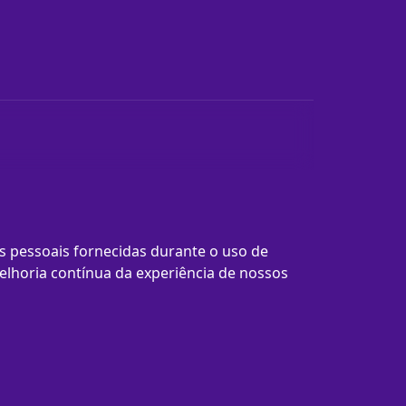
s pessoais fornecidas durante o uso de
elhoria contínua da experiência de nossos