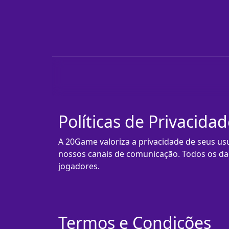
Políticas de Privacida
A 20Game valoriza a privacidade de seus u
nossos canais de comunicação. Todos os dad
jogadores.
Termos e Condições