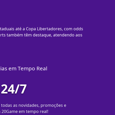
taduais até a Copa Libertadores, com odds
Sports também têm destaque, atendendo aos
cias em Tempo Real
24/7
e todas as novidades, promoções e
a 20Game em tempo real!