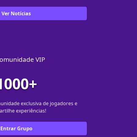
Ver Notícias
Comunidade VIP
1000+
unidade exclusiva de jogadores e
rtilhe experiências!
Entrar Grupo