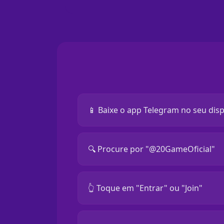
📱 Baixe o app Telegram no seu disp
🔍 Procure por "@20GameOficial"
👆 Toque em "Entrar" ou "Join"