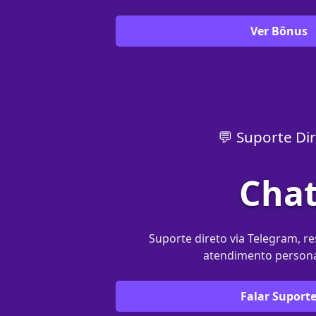
Ver Bônus
💬 Suporte Di
Cha
Suporte direto via Telegram, r
atendimento persona
Falar Suport