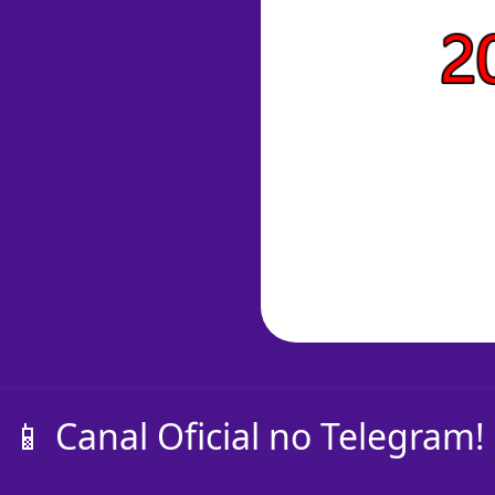
📱 Canal Oficial no Telegram!