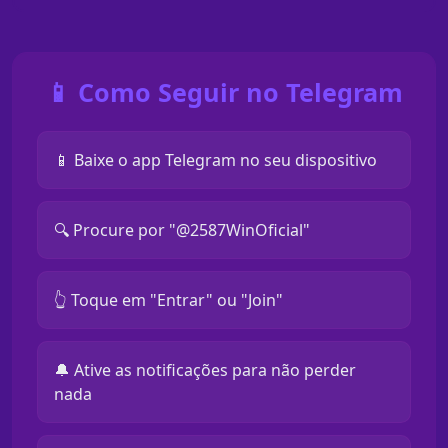
📱 Como Seguir no Telegram
📱 Baixe o app Telegram no seu dispositivo
🔍 Procure por "@2587WinOficial"
👆 Toque em "Entrar" ou "Join"
🔔 Ative as notificações para não perder
nada