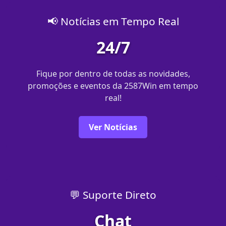
📢 Notícias em Tempo Real
24/7
Fique por dentro de todas as novidades,
promoções e eventos da 2587Win em tempo
real!
Ver Notícias
💬 Suporte Direto
Chat