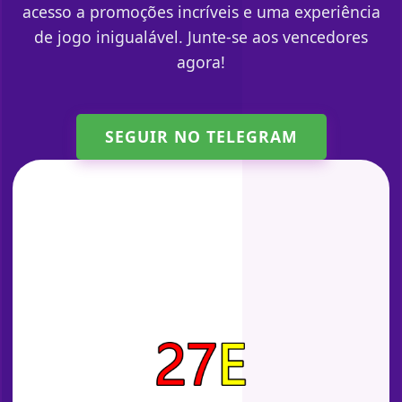
acesso a promoções incríveis e uma experiência
de jogo inigualável. Junte-se aos vencedores
agora!
SEGUIR NO TELEGRAM