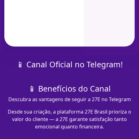
📱 Canal Oficial no Telegram!
📱 Benefícios do Canal
Descubra as vantagens de seguir a 27E no Telegram
Desde sua criação, a plataforma 27E Brasil prioriza o
valor do cliente — a 27E garante satisfação tanto
emocional quanto financeira.