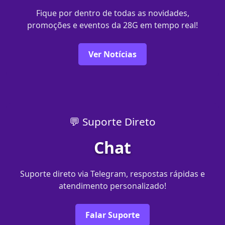
Fique por dentro de todas as novidades,
promoções e eventos da 28G em tempo real!
Ver Notícias
💬 Suporte Direto
Chat
Suporte direto via Telegram, respostas rápidas e
atendimento personalizado!
Falar Suporte