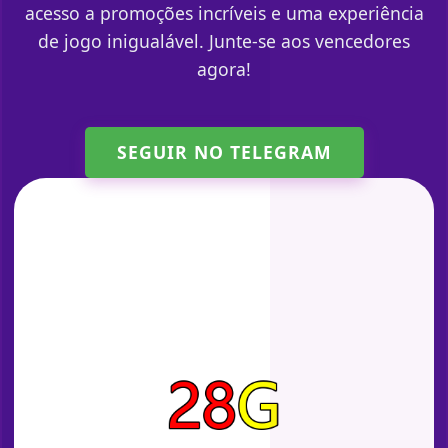
acesso a promoções incríveis e uma experiência
de jogo inigualável. Junte-se aos vencedores
agora!
SEGUIR NO TELEGRAM