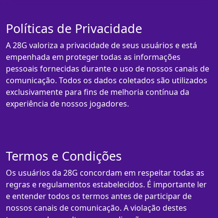
Políticas de Privacidade
A 28G valoriza a privacidade de seus usuários e está
empenhada em proteger todas as informações
pessoais fornecidas durante o uso de nossos canais de
comunicação. Todos os dados coletados são utilizados
exclusivamente para fins de melhoria contínua da
experiência de nossos jogadores.
Termos e Condições
Os usuários da 28G concordam em respeitar todas as
regras e regulamentos estabelecidos. É importante ler
e entender todos os termos antes de participar de
nossos canais de comunicação. A violação destes