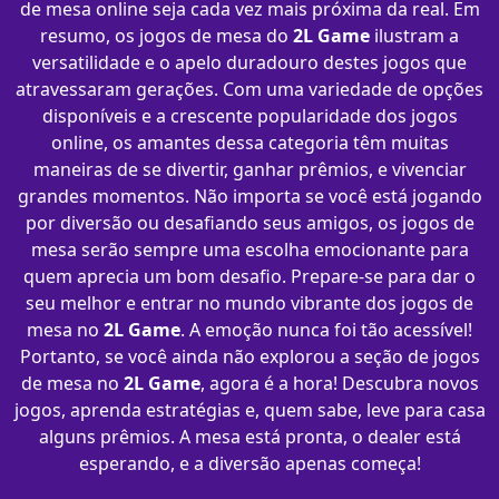
de mesa online seja cada vez mais próxima da real. Em
resumo, os jogos de mesa do
2L Game
ilustram a
versatilidade e o apelo duradouro destes jogos que
atravessaram gerações. Com uma variedade de opções
disponíveis e a crescente popularidade dos jogos
online, os amantes dessa categoria têm muitas
maneiras de se divertir, ganhar prêmios, e vivenciar
grandes momentos. Não importa se você está jogando
por diversão ou desafiando seus amigos, os jogos de
mesa serão sempre uma escolha emocionante para
quem aprecia um bom desafio. Prepare-se para dar o
seu melhor e entrar no mundo vibrante dos jogos de
mesa no
2L Game
. A emoção nunca foi tão acessível!
Portanto, se você ainda não explorou a seção de jogos
de mesa no
2L Game
, agora é a hora! Descubra novos
jogos, aprenda estratégias e, quem sabe, leve para casa
alguns prêmios. A mesa está pronta, o dealer está
esperando, e a diversão apenas começa!