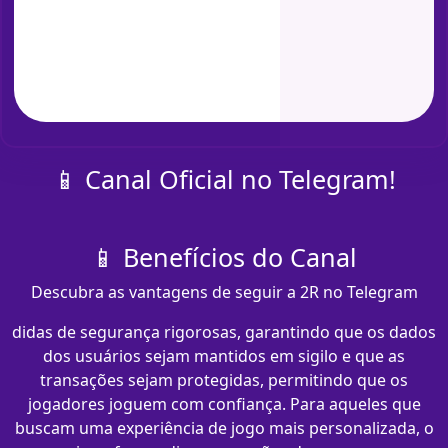
📱 Canal Oficial no Telegram!
📱 Benefícios do Canal
Descubra as vantagens de seguir a 2R no Telegram
didas de segurança rigorosas, garantindo que os dados
dos usuários sejam mantidos em sigilo e que as
transações sejam protegidas, permitindo que os
jogadores joguem com confiança. Para aqueles que
buscam uma experiência de jogo mais personalizada, o