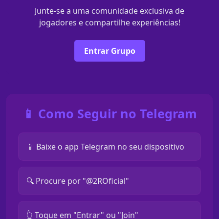
Junte-se a uma comunidade exclusiva de
jogadores e compartilhe experiências!
Entrar Grupo
📱 Como Seguir no Telegram
📱 Baixe o app Telegram no seu dispositivo
🔍 Procure por "@2ROficial"
👆 Toque em "Entrar" ou "Join"