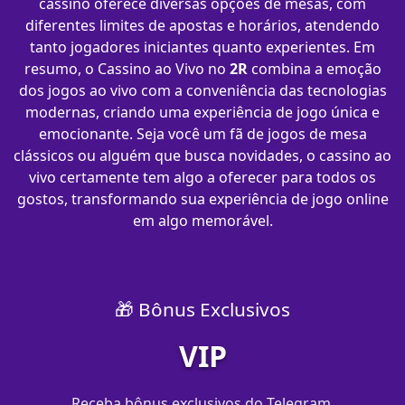
cassino oferece diversas opções de mesas, com
diferentes limites de apostas e horários, atendendo
tanto jogadores iniciantes quanto experientes. Em
resumo, o Cassino ao Vivo no
2R
combina a emoção
dos jogos ao vivo com a conveniência das tecnologias
modernas, criando uma experiência de jogo única e
emocionante. Seja você um fã de jogos de mesa
clássicos ou alguém que busca novidades, o cassino ao
vivo certamente tem algo a oferecer para todos os
gostos, transformando sua experiência de jogo online
em algo memorável.
🎁 Bônus Exclusivos
VIP
Receba bônus exclusivos do Telegram,