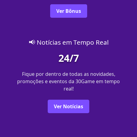
Ver Bônus
📢 Notícias em Tempo Real
24/7
Fique por dentro de todas as novidades,
promoções e eventos da 30Game em tempo
real!
Ver Notícias