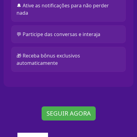
🔔 Ative as notificações para não perder
nada
💬 Participe das conversas e interaja
🎁 Receba bônus exclusivos
automaticamente
SEGUIR AGORA