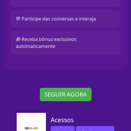
💬 Participe das conversas e interaja
🎁 Receba bônus exclusivos
automaticamente
SEGUIR AGORA
Acessos