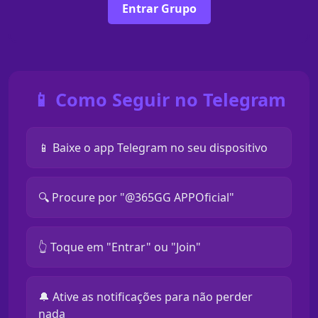
Entrar Grupo
📱 Como Seguir no Telegram
📱 Baixe o app Telegram no seu dispositivo
🔍 Procure por "@365GG APPOficial"
👆 Toque em "Entrar" ou "Join"
🔔 Ative as notificações para não perder
nada