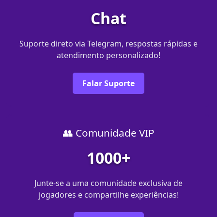
Chat
Suporte direto via Telegram, respostas rápidas e
atendimento personalizado!
Falar Suporte
👥 Comunidade VIP
1000+
Junte-se a uma comunidade exclusiva de
jogadores e compartilhe experiências!