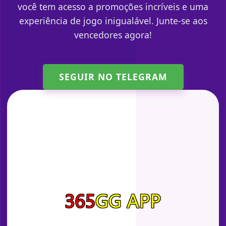
você tem acesso a promoções incríveis e uma
experiência de jogo inigualável. Junte-se aos
vencedores agora!
SEGUIR NO TELEGRAM