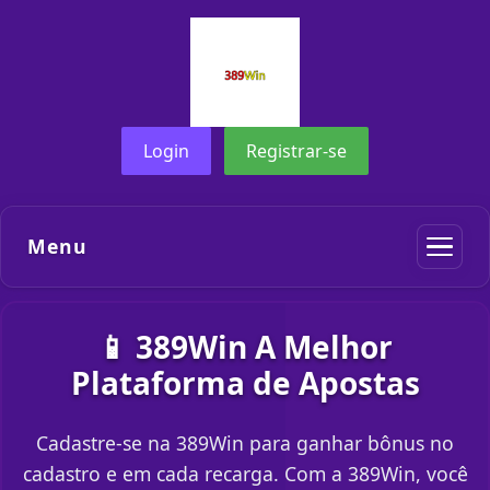
Login
Registrar-se
Menu
📱 389Win A Melhor
Plataforma de Apostas
Cadastre-se na 389Win para ganhar bônus no
cadastro e em cada recarga. Com a 389Win, você