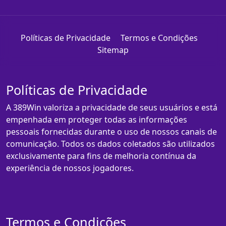
Políticas de Privacidade
Termos e Condições
Sitemap
Políticas de Privacidade
A 389Win valoriza a privacidade de seus usuários e está
empenhada em proteger todas as informações
pessoais fornecidas durante o uso de nossos canais de
comunicação. Todos os dados coletados são utilizados
exclusivamente para fins de melhoria contínua da
experiência de nossos jogadores.
Termos e Condições