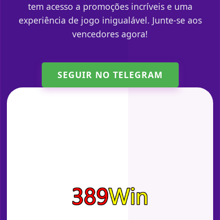
tem acesso a promoções incríveis e uma
experiência de jogo inigualável. Junte-se aos
vencedores agora!
SEGUIR NO TELEGRAM