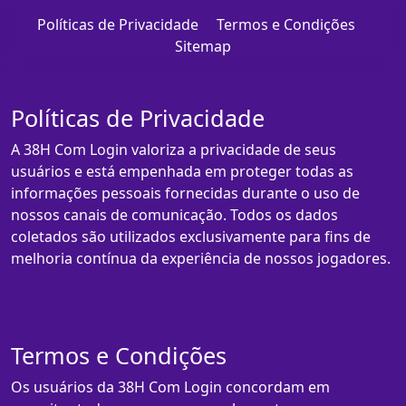
Políticas de Privacidade
Termos e Condições
Sitemap
Políticas de Privacidade
A 38H Com Login valoriza a privacidade de seus
usuários e está empenhada em proteger todas as
informações pessoais fornecidas durante o uso de
nossos canais de comunicação. Todos os dados
coletados são utilizados exclusivamente para fins de
melhoria contínua da experiência de nossos jogadores.
Termos e Condições
Os usuários da 38H Com Login concordam em