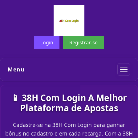
Login
Registrar-se
Menu
📱 38H Com Login A Melhor
Plataforma de Apostas
Cadastre-se na 38H Com Login para ganhar
bônus no cadastro e em cada recarga. Com a 38H