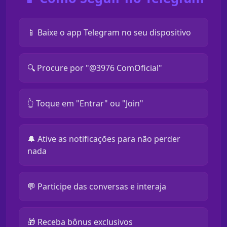
📱 Baixe o app Telegram no seu dispositivo
🔍 Procure por "@3976 ComOficial"
👆 Toque em "Entrar" ou "Join"
🔔 Ative as notificações para não perder
nada
💬 Participe das conversas e interaja
🎁 Receba bônus exclusivos