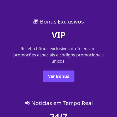
🎁 Bônus Exclusivos
VIP
Receba bônus exclusivos do Telegram,
promoções especiais e códigos promocionais
únicos!
Ver Bônus
📢 Notícias em Tempo Real
24/7