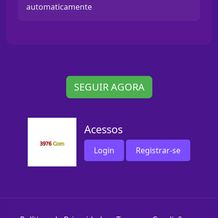
automaticamente
SEGUIR AGORA
Acessos
Login
Registrar-se