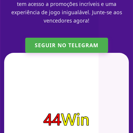
tem acesso a promoções incríveis e uma
experiência de jogo inigualável. Junte-se aos
vencedores agora!
SEGUIR NO TELEGRAM