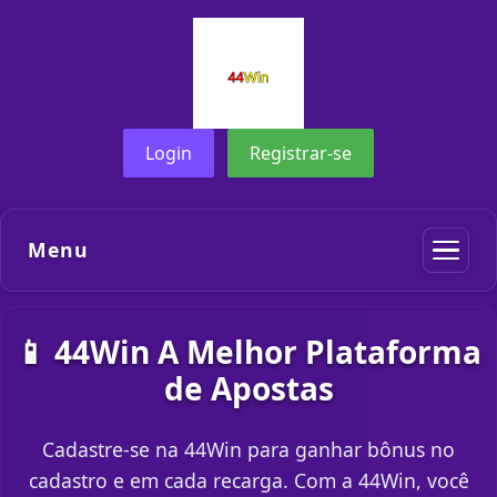
Login
Registrar-se
Menu
📱 44Win A Melhor Plataforma
de Apostas
Cadastre-se na 44Win para ganhar bônus no
cadastro e em cada recarga. Com a 44Win, você