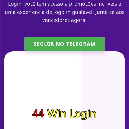
Login, você tem acesso a promoções incríveis e
uma experiência de jogo inigualável. Junte-se aos
vencedores agora!
SEGUIR NO TELEGRAM