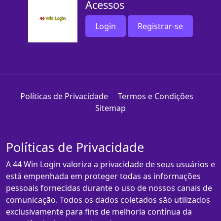
Acessos
Login
Registrar-se
Políticas de Privacidade
Termos e Condições
Sitemap
Políticas de Privacidade
A 44 Win Login valoriza a privacidade de seus usuários e
está empenhada em proteger todas as informações
pessoais fornecidas durante o uso de nossos canais de
comunicação. Todos os dados coletados são utilizados
exclusivamente para fins de melhoria contínua da