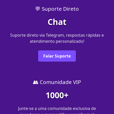
💬 Suporte Direto
Chat
Suporte direto via Telegram, respostas rápidas e
atendimento personalizado!
Falar Suporte
👥 Comunidade VIP
1000+
Junte-se a uma comunidade exclusiva de