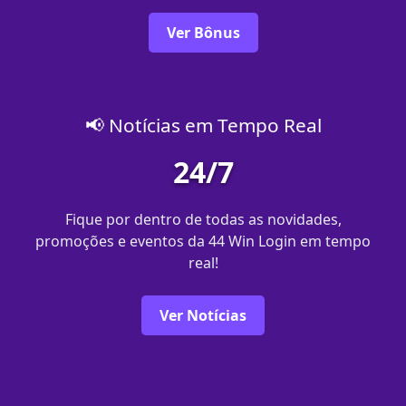
Ver Bônus
📢 Notícias em Tempo Real
24/7
Fique por dentro de todas as novidades,
promoções e eventos da 44 Win Login em tempo
real!
Ver Notícias