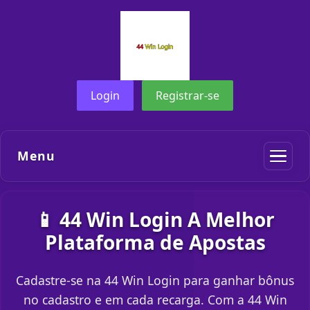
Login
Registrar-se
Menu
📱 44 Win Login A Melhor
Plataforma de Apostas
Cadastre-se na 44 Win Login para ganhar bônus
no cadastro e em cada recarga. Com a 44 Win