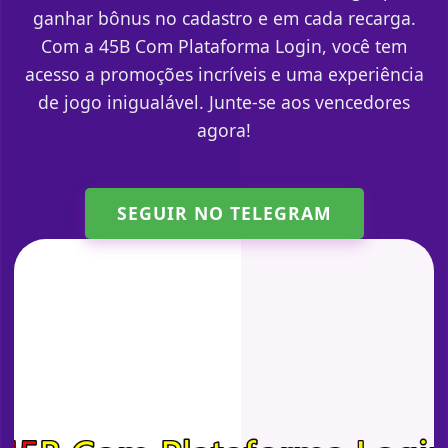
ganhar bônus no cadastro e em cada recarga.
Com a 45B Com Plataforma Login, você tem
acesso a promoções incríveis e uma experiência
de jogo inigualável. Junte-se aos vencedores
agora!
SEGUIR NO TELEGRAM