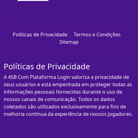
Políticas de Privacidade
Termos e Condições
Sitemap
Políticas de Privacidade
A 45B Com Plataforma Login valoriza a privacidade de
seus usuários e está empenhada em proteger todas as
informações pessoais fornecidas durante o uso de
nossos canais de comunicação. Todos os dados
coletados são utilizados exclusivamente para fins de
melhoria contínua da experiência de nossos jogadores.