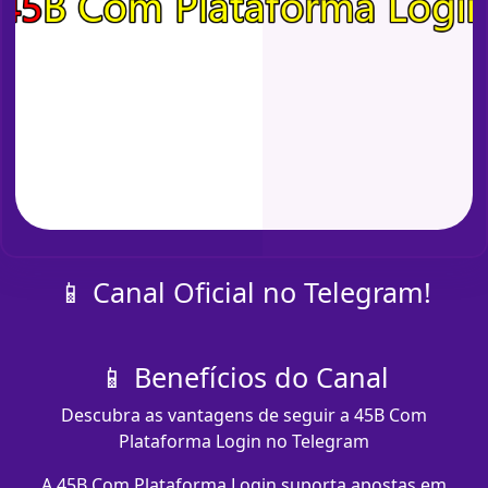
📱 Canal Oficial no Telegram!
📱 Benefícios do Canal
Descubra as vantagens de seguir a 45B Com
Plataforma Login no Telegram
A 45B Com Plataforma Login suporta apostas em