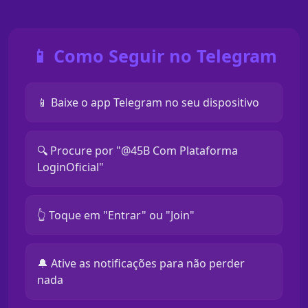
📱 Como Seguir no Telegram
📱 Baixe o app Telegram no seu dispositivo
🔍 Procure por "@45B Com Plataforma
LoginOficial"
👆 Toque em "Entrar" ou "Join"
🔔 Ative as notificações para não perder
nada