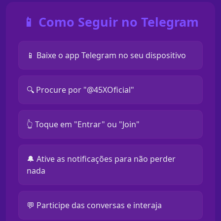
📱 Como Seguir no Telegram
📱 Baixe o app Telegram no seu dispositivo
🔍 Procure por "@45XOficial"
👆 Toque em "Entrar" ou "Join"
🔔 Ative as notificações para não perder
nada
💬 Participe das conversas e interaja