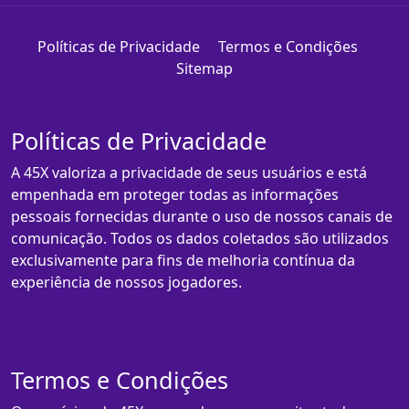
Políticas de Privacidade
Termos e Condições
Sitemap
Políticas de Privacidade
A 45X valoriza a privacidade de seus usuários e está
empenhada em proteger todas as informações
pessoais fornecidas durante o uso de nossos canais de
comunicação. Todos os dados coletados são utilizados
exclusivamente para fins de melhoria contínua da
experiência de nossos jogadores.
Termos e Condições