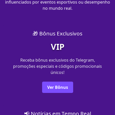
influenciados por eventos esportivos ou desempenho
no mundo real.
🎁 Bônus Exclusivos
VIP
Receba bônus exclusivos do Telegram,
promoções especiais e códigos promocionais
únicos!
Ver Bônus
📢 Notícias em Tempo Real