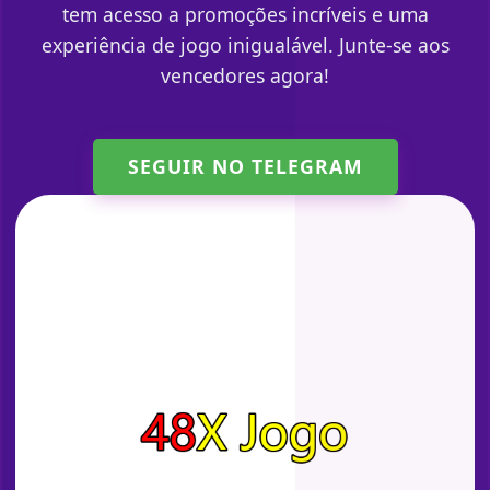
tem acesso a promoções incríveis e uma
experiência de jogo inigualável. Junte-se aos
vencedores agora!
SEGUIR NO TELEGRAM