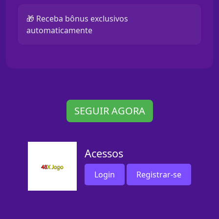
🎁 Receba bônus exclusivos
automaticamente
SEGUIR AGORA
Acessos
Login
Registrar-se