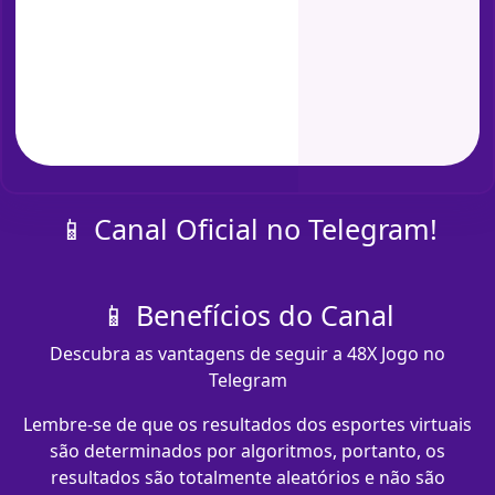
📱 Canal Oficial no Telegram!
📱 Benefícios do Canal
Descubra as vantagens de seguir a 48X Jogo no
Telegram
Lembre-se de que os resultados dos esportes virtuais
são determinados por algoritmos, portanto, os
resultados são totalmente aleatórios e não são