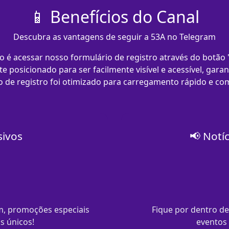
📱 Benefícios do Canal
Descubra as vantagens de seguir a 53A no Telegram
o é acessar nosso formulário de registro através do bot
e posicionado para ser facilmente visível e acessível, gara
o de registro foi otimizado para carregamento rápido e com
sivos
📢 Notí
m, promoções especiais
Fique por dentro d
s únicos!
eventos