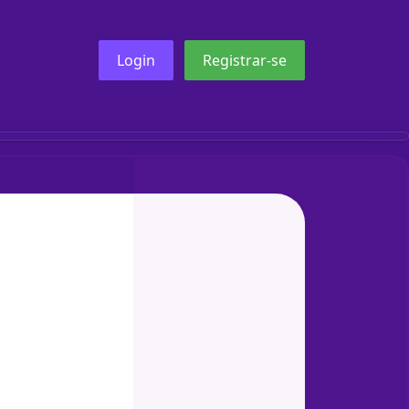
Login
Registrar-se