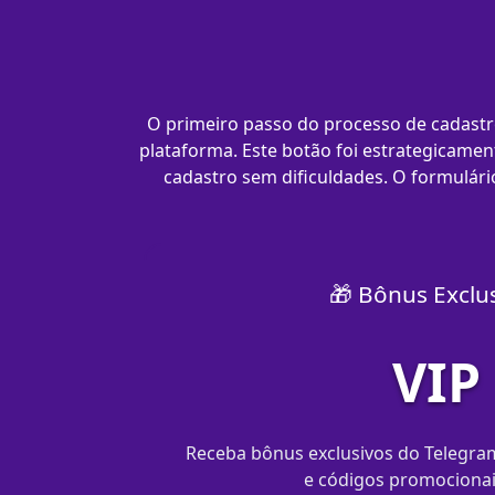
O primeiro passo do processo de cadastr
plataforma. Este botão foi estrategicament
cadastro sem dificuldades. O formulári
🎁 Bônus Exclu
VIP
Receba bônus exclusivos do Telegra
e códigos promocionai