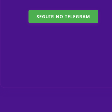
SEGUIR NO TELEGRAM