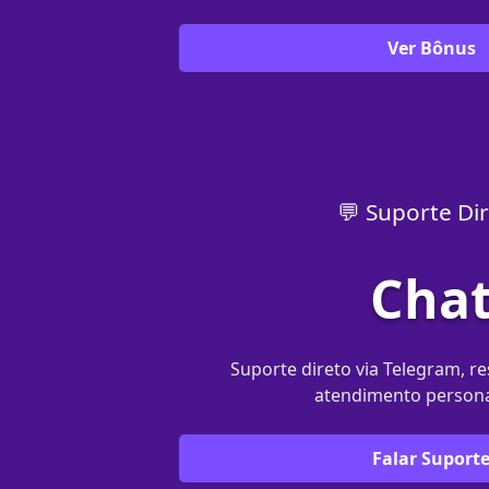
Ver Bônus
💬 Suporte Di
Cha
Suporte direto via Telegram, r
atendimento persona
Falar Suport