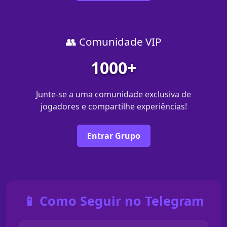
👥 Comunidade VIP
1000+
Junte-se a uma comunidade exclusiva de
jogadores e compartilhe experiências!
Entrar Grupo
📱 Como Seguir no Telegram