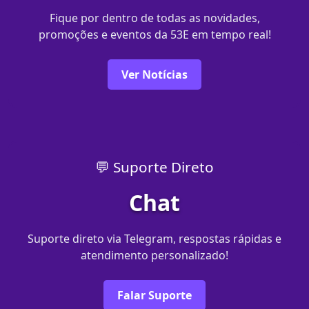
Fique por dentro de todas as novidades,
promoções e eventos da 53E em tempo real!
Ver Notícias
💬 Suporte Direto
Chat
Suporte direto via Telegram, respostas rápidas e
atendimento personalizado!
Falar Suporte