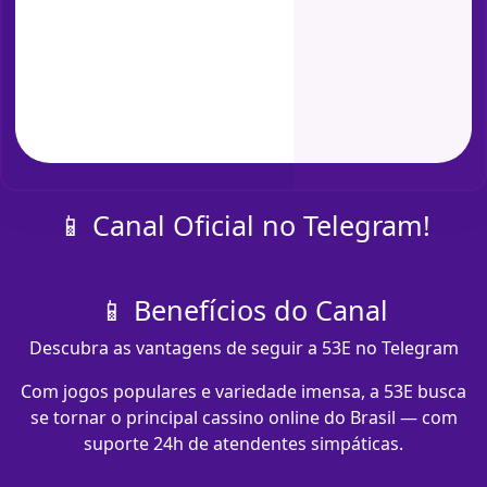
📱 Canal Oficial no Telegram!
📱 Benefícios do Canal
Descubra as vantagens de seguir a 53E no Telegram
Com jogos populares e variedade imensa, a 53E busca
se tornar o principal cassino online do Brasil — com
suporte 24h de atendentes simpáticas.