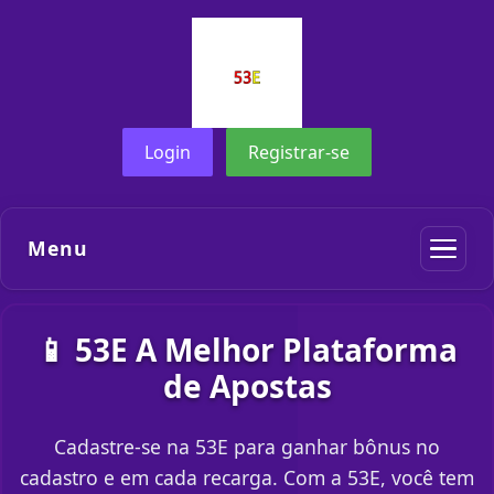
Login
Registrar-se
Menu
📱 53E A Melhor Plataforma
de Apostas
Cadastre-se na 53E para ganhar bônus no
cadastro e em cada recarga. Com a 53E, você tem