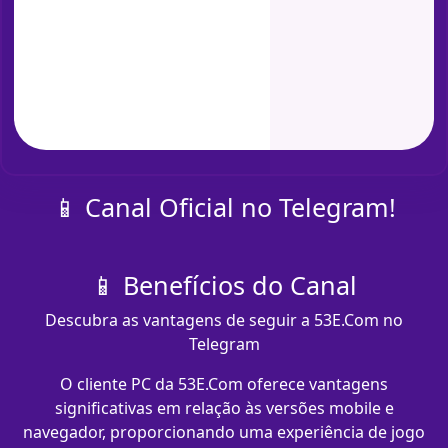
📱 Canal Oficial no Telegram!
📱 Benefícios do Canal
Descubra as vantagens de seguir a 53E.Com no
Telegram
O cliente PC da 53E.Com oferece vantagens
significativas em relação às versões mobile e
navegador, proporcionando uma experiência de jogo