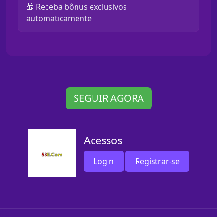
🎁 Receba bônus exclusivos
automaticamente
SEGUIR AGORA
Acessos
Login
Registrar-se