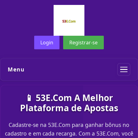
Login
Registrar-se
Menu
📱 53E.Com A Melhor
Plataforma de Apostas
Cadastre-se na 53E.Com para ganhar bônus no
cadastro e em cada recarga. Com a 53E.Com, você