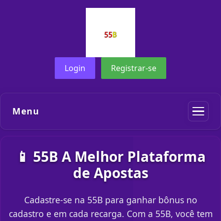
Login
Registrar-se
Menu
📱 55B A Melhor Plataforma
de Apostas
Cadastre-se na 55B para ganhar bônus no
cadastro e em cada recarga. Com a 55B, você tem