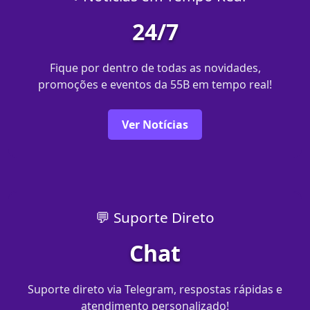
24/7
Fique por dentro de todas as novidades,
promoções e eventos da 55B em tempo real!
Ver Notícias
💬 Suporte Direto
Chat
Suporte direto via Telegram, respostas rápidas e
atendimento personalizado!