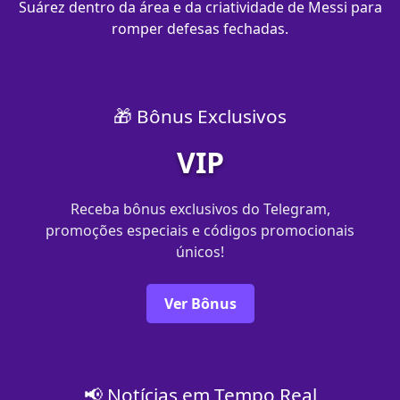
Suárez dentro da área e da criatividade de Messi para
romper defesas fechadas.
🎁 Bônus Exclusivos
VIP
Receba bônus exclusivos do Telegram,
promoções especiais e códigos promocionais
únicos!
Ver Bônus
📢 Notícias em Tempo Real