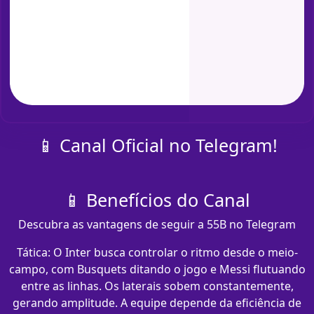
📱 Canal Oficial no Telegram!
📱 Benefícios do Canal
Descubra as vantagens de seguir a 55B no Telegram
Tática: O Inter busca controlar o ritmo desde o meio-
campo, com Busquets ditando o jogo e Messi flutuando
entre as linhas. Os laterais sobem constantemente,
gerando amplitude. A equipe depende da eficiência de