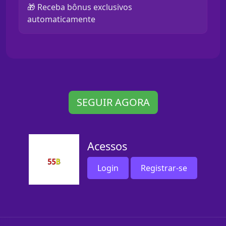
🎁 Receba bônus exclusivos
automaticamente
SEGUIR AGORA
Acessos
Login
Registrar-se