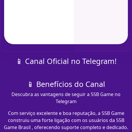
📱 Canal Oficial no Telegram!
📱 Benefícios do Canal
Descubra as vantagens de seguir a 55B Game no
Telegram
Com serviço excelente e boa reputação, a 55B Game
construiu uma forte ligação com os usuários da 55B
Game Brasil , oferecendo suporte completo e dedicado.