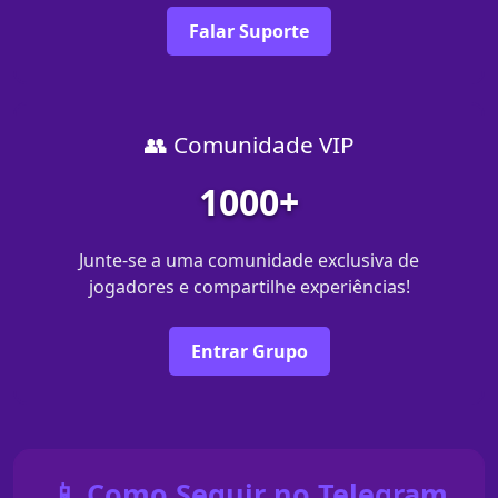
Falar Suporte
👥 Comunidade VIP
1000+
Junte-se a uma comunidade exclusiva de
jogadores e compartilhe experiências!
Entrar Grupo
📱 Como Seguir no Telegram