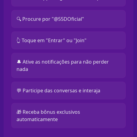
🔍 Procure por "@55DOficial"
👆 Toque em "Entrar" ou "Join"
🔔 Ative as notificações para não perder
nada
💬 Participe das conversas e interaja
🎁 Receba bônus exclusivos
automaticamente