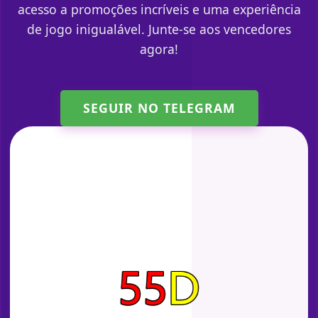
acesso a promoções incríveis e uma experiência
de jogo inigualável. Junte-se aos vencedores
agora!
SEGUIR NO TELEGRAM