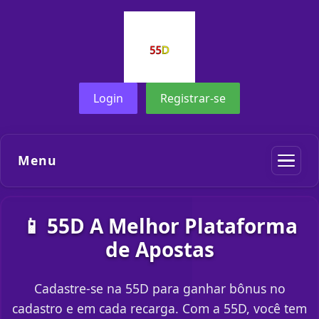
Login
Registrar-se
Menu
📱 55D A Melhor Plataforma
de Apostas
Cadastre-se na 55D para ganhar bônus no
cadastro e em cada recarga. Com a 55D, você tem