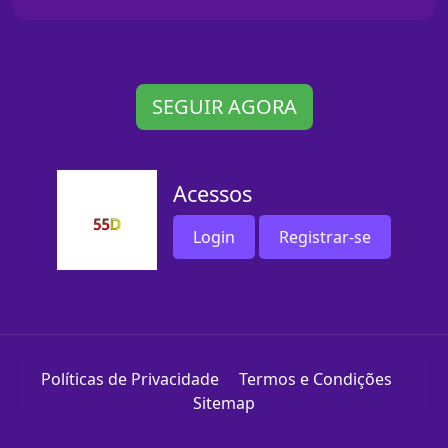
SEGUIR AGORA
Acessos
Login
Registrar-se
Políticas de Privacidade
Termos e Condições
Sitemap