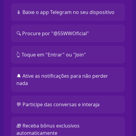
📱 Baixe o app Telegram no seu dispositivo
🔍 Procure por "@55WWOficial"
👆 Toque em "Entrar" ou "Join"
🔔 Ative as notificações para não perder
nada
💬 Participe das conversas e interaja
🎁 Receba bônus exclusivos
automaticamente