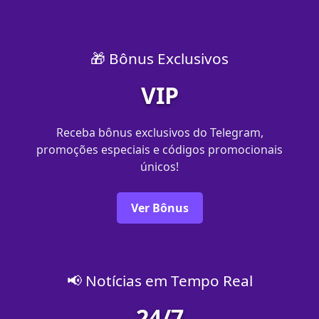
🎁 Bônus Exclusivos
VIP
Receba bônus exclusivos do Telegram,
promoções especiais e códigos promocionais
únicos!
Ver Bônus
📢 Notícias em Tempo Real
24/7