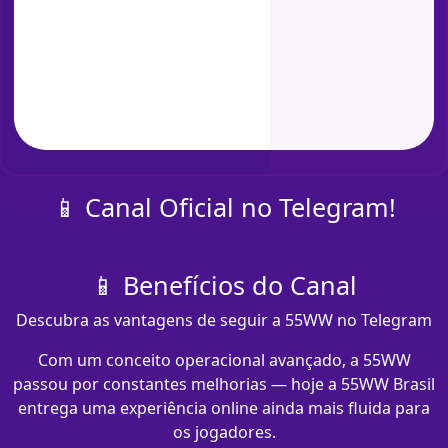
📱 Canal Oficial no Telegram!
📱 Benefícios do Canal
Descubra as vantagens de seguir a 55WW no Telegram
Com um conceito operacional avançado, a 55WW
passou por constantes melhorias — hoje a 55WW Brasil
entrega uma experiência online ainda mais fluida para
os jogadores.