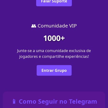
Falar Suporte
👥 Comunidade VIP
1000+
Junte-se a uma comunidade exclusiva de
jogadores e compartilhe experiências!
Entrar Grupo
📱 Como Seguir no Telegram