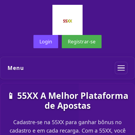
Login
Registrar-se
Menu
📱 55XX A Melhor Plataforma
de Apostas
Cadastre-se na 55XX para ganhar bônus no
cadastro e em cada recarga. Com a 55XX, você