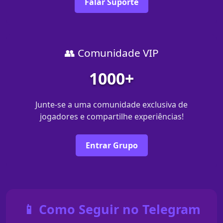
Falar Suporte
👥 Comunidade VIP
1000+
Junte-se a uma comunidade exclusiva de
jogadores e compartilhe experiências!
Entrar Grupo
📱 Como Seguir no Telegram