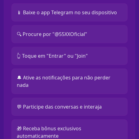
📱 Baixe o app Telegram no seu dispositivo
🔍 Procure por "@55XXOficial"
👆 Toque em "Entrar" ou "Join"
🔔 Ative as notificações para não perder
nada
💬 Participe das conversas e interaja
🎁 Receba bônus exclusivos
automaticamente