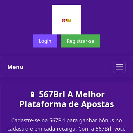
Login
Registrar-se
Menu
📱 567Brl A Melhor
Plataforma de Apostas
Cadastre-se na 567Brl para ganhar bônus no
cadastro e em cada recarga. Com a 567Brl, você