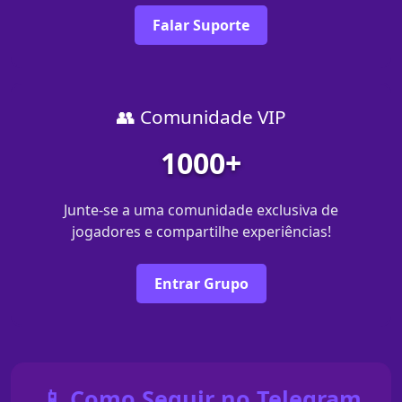
Falar Suporte
👥 Comunidade VIP
1000+
Junte-se a uma comunidade exclusiva de
jogadores e compartilhe experiências!
Entrar Grupo
📱 Como Seguir no Telegram