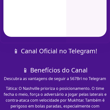
📱 Canal Oficial no Telegram!
📱 Benefícios do Canal
Descubra as vantagens de seguir a 567Brl no Telegram
Tática: O Nashville prioriza o posicionamento. O time
fecha o meio, força o adversário a jogar pelas laterais e
contra-ataca com velocidade por Mukhtar. Também é
perigoso em bolas paradas, especialmente com