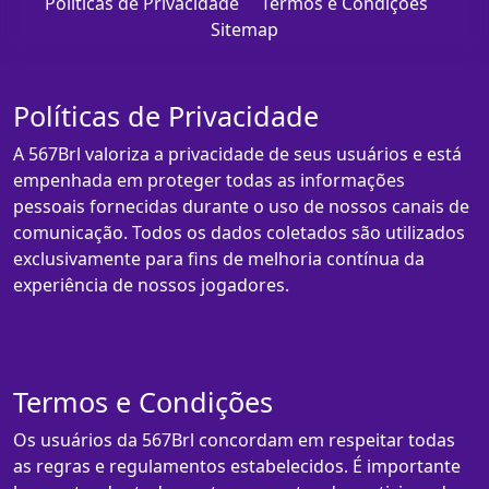
Políticas de Privacidade
Termos e Condições
Sitemap
Políticas de Privacidade
A 567Brl valoriza a privacidade de seus usuários e está
empenhada em proteger todas as informações
pessoais fornecidas durante o uso de nossos canais de
comunicação. Todos os dados coletados são utilizados
exclusivamente para fins de melhoria contínua da
experiência de nossos jogadores.
Termos e Condições
Os usuários da 567Brl concordam em respeitar todas
as regras e regulamentos estabelecidos. É importante