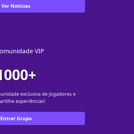
Ver Notícias
Comunidade VIP
1000+
unidade exclusiva de jogadores e
rtilhe experiências!
Entrar Grupo