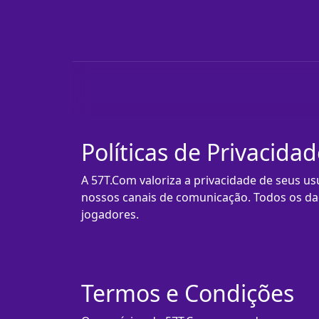
Políticas de Privacida
A 57T.Com valoriza a privacidade de seus u
nossos canais de comunicação. Todos os dad
jogadores.
Termos e Condições