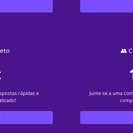
reto
👥 
t
espostas rápidas e
Junte-se a uma com
lizado!
compa
e