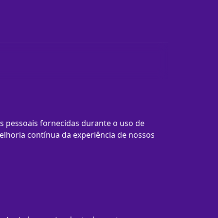
s pessoais fornecidas durante o uso de
elhoria contínua da experiência de nossos