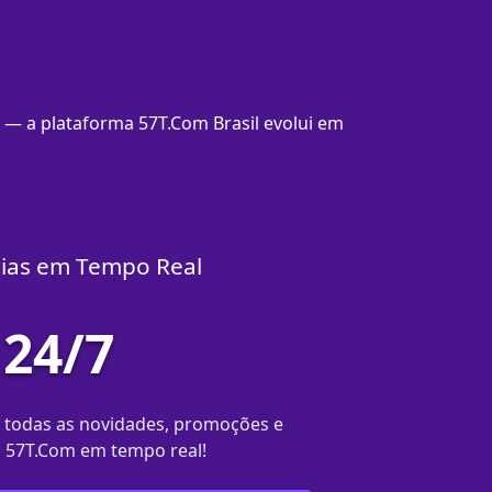
 — a plataforma 57T.Com Brasil evolui em
cias em Tempo Real
24/7
e todas as novidades, promoções e
 57T.Com em tempo real!