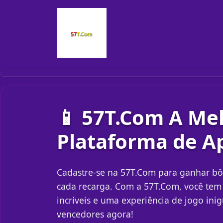
📱 57T.Com A Me
Plataforma de A
Cadastre-se na 57T.Com para ganhar bô
cada recarga. Com a 57T.Com, você tem
incríveis e uma experiência de jogo inig
vencedores agora!