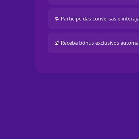
💬 Participe das conversas e interaj
🎁 Receba bônus exclusivos autom