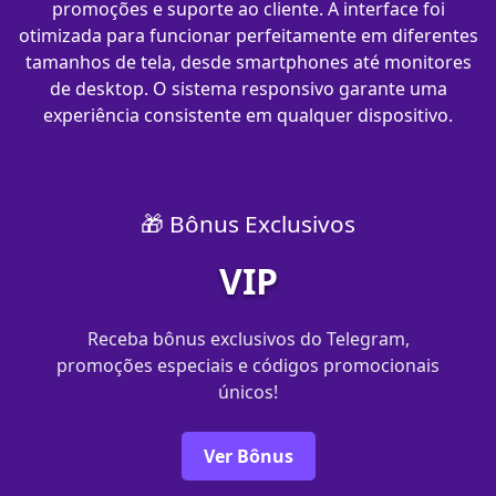
promoções e suporte ao cliente. A interface foi
otimizada para funcionar perfeitamente em diferentes
tamanhos de tela, desde smartphones até monitores
de desktop. O sistema responsivo garante uma
experiência consistente em qualquer dispositivo.
🎁 Bônus Exclusivos
VIP
Receba bônus exclusivos do Telegram,
promoções especiais e códigos promocionais
únicos!
Ver Bônus