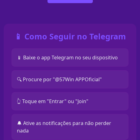
📱 Como Seguir no Telegram
📱 Baixe o app Telegram no seu dispositivo
🔍 Procure por "@57Win APPOficial"
👆 Toque em "Entrar" ou "Join"
🔔 Ative as notificações para não perder
nada