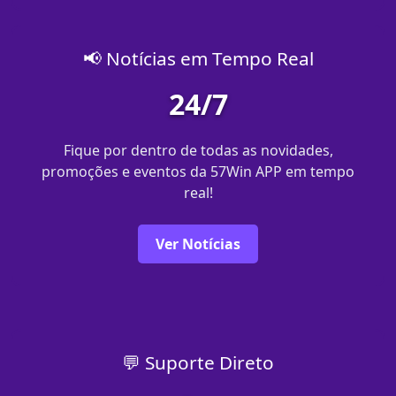
📢 Notícias em Tempo Real
24/7
Fique por dentro de todas as novidades,
promoções e eventos da 57Win APP em tempo
real!
Ver Notícias
💬 Suporte Direto