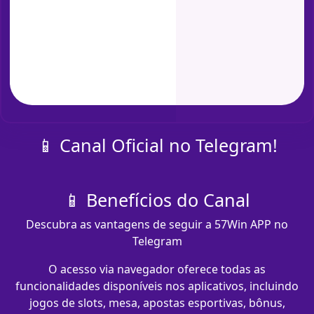
📱 Canal Oficial no Telegram!
📱 Benefícios do Canal
Descubra as vantagens de seguir a 57Win APP no
Telegram
O acesso via navegador oferece todas as
funcionalidades disponíveis nos aplicativos, incluindo
jogos de slots, mesa, apostas esportivas, bônus,