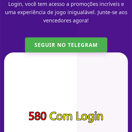
Login, você tem acesso a promoções incríveis e
uma experiência de jogo inigualável. Junte-se aos
vencedores agora!
SEGUIR NO TELEGRAM