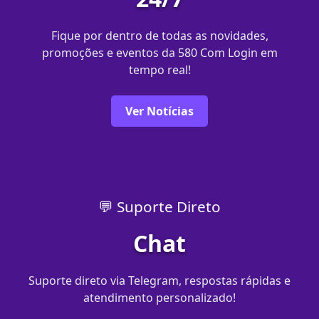
Fique por dentro de todas as novidades,
promoções e eventos da 580 Com Login em
tempo real!
Ver Notícias
💬 Suporte Direto
Chat
Suporte direto via Telegram, respostas rápidas e
atendimento personalizado!