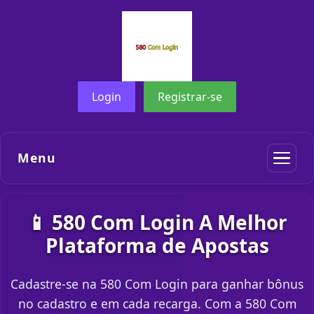
Login
Registrar-se
Menu
📱 580 Com Login A Melhor
Plataforma de Apostas
Cadastre-se na 580 Com Login para ganhar bônus
no cadastro e em cada recarga. Com a 580 Com