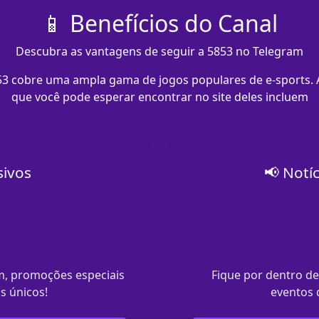
📱 Benefícios do Canal
Descubra as vantagens de seguir a 5853 no Telegram
53 cobre uma ampla gama de jogos populares de e-sports. A
que você pode esperar encontrar no site deles incluem
sivos
📢 Notí
m, promoções especiais
Fique por dentro d
s únicos!
eventos 