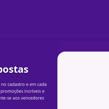
postas
 no cadastro e em cada
 promoções incríveis e
unte-se aos vencedores