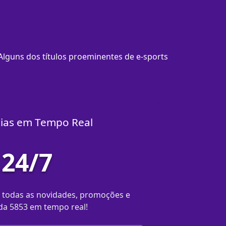
lguns dos títulos proeminentes de e-sports
cias em Tempo Real
24/7
e todas as novidades, promoções e
da 5853 em tempo real!