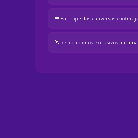
💬 Participe das conversas e interaj
🎁 Receba bônus exclusivos autom