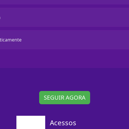
a
aticamente
SEGUIR AGORA
Acessos