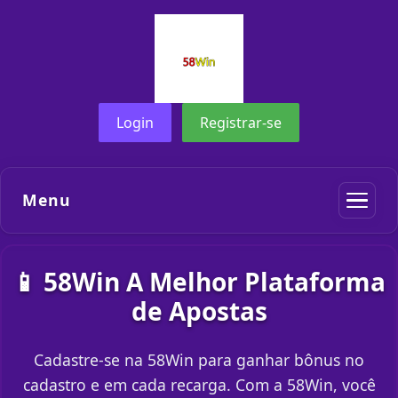
Login
Registrar-se
Menu
📱 58Win A Melhor Plataforma
de Apostas
Cadastre-se na 58Win para ganhar bônus no
cadastro e em cada recarga. Com a 58Win, você