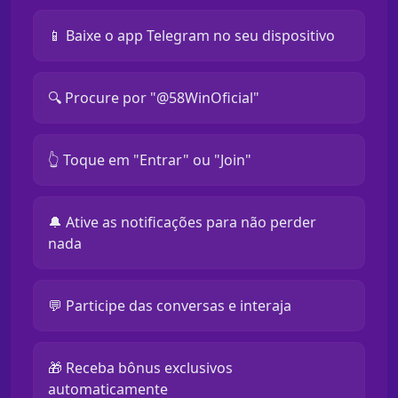
📱 Baixe o app Telegram no seu dispositivo
🔍 Procure por "@58WinOficial"
👆 Toque em "Entrar" ou "Join"
🔔 Ative as notificações para não perder
nada
💬 Participe das conversas e interaja
🎁 Receba bônus exclusivos
automaticamente