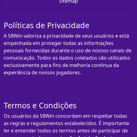
Sitemap
Políticas de Privacidade
A 58Win valoriza a privacidade de seus usuários e está
empenhada em proteger todas as informações
pessoais fornecidas durante o uso de nossos canais de
comunicação. Todos os dados coletados são utilizados
exclusivamente para fins de melhoria contínua da
experiência de nossos jogadores.
Termos e Condições
Os usuários da 58Win concordam em respeitar todas
as regras e regulamentos estabelecidos. É importante
ler e entender todos os termos antes de participar de