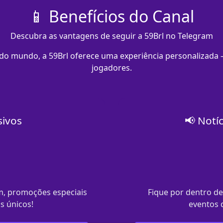
📱 Benefícios do Canal
Descubra as vantagens de seguir a 59Brl no Telegram
o mundo, a 59Brl oferece uma experiência personalizada — a
jogadores.
sivos
📢 Notí
m, promoções especiais
Fique por dentro d
s únicos!
eventos 