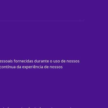
essoais fornecidas durante o uso de nossos
 contínua da experiência de nossos