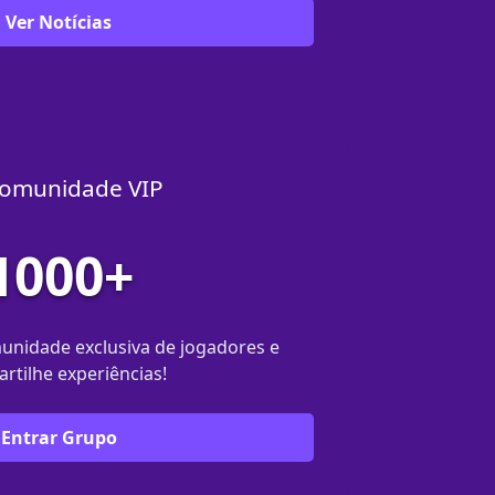
Ver Notícias
Comunidade VIP
1000+
unidade exclusiva de jogadores e
rtilhe experiências!
Entrar Grupo