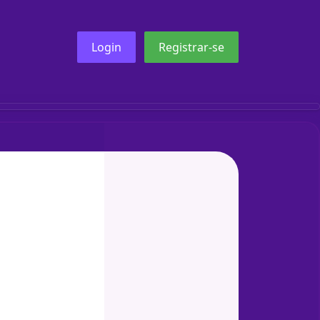
Login
Registrar-se