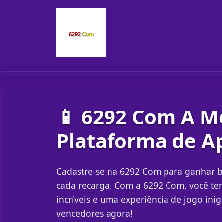
📱 6292 Com A M
Plataforma de A
Cadastre-se na 6292 Com para ganhar 
cada recarga. Com a 6292 Com, você t
incríveis e uma experiência de jogo inig
vencedores agora!