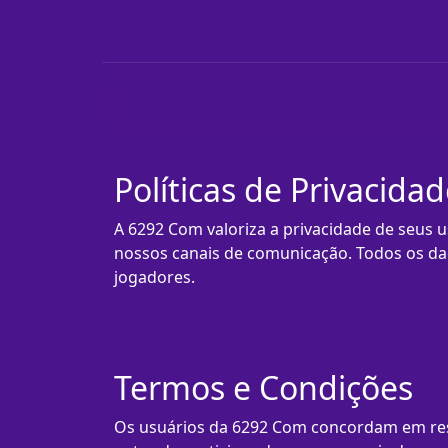
Políticas de Privacida
A 6292 Com valoriza a privacidade de seus
nossos canais de comunicação. Todos os dad
jogadores.
Termos e Condições
Os usuários da 6292 Com concordam em resp