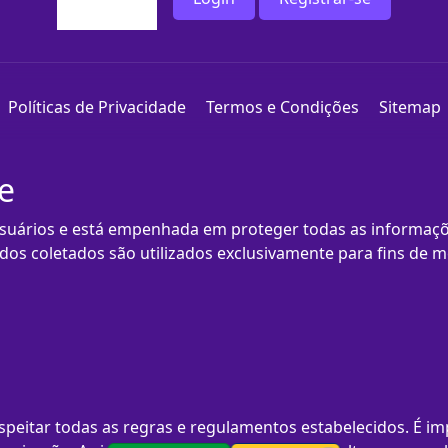
Políticas de Privacidade
Termos e Condições
Sitemap
de
 usuários e está empenhada em proteger todas as informaçõ
os coletados são utilizados exclusivamente para fins de m
eitar todas as regras e regulamentos estabelecidos. É im