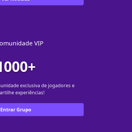
Comunidade VIP
1000+
unidade exclusiva de jogadores e
rtilhe experiências!
Entrar Grupo