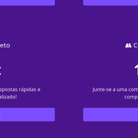
reto
👥 
t
espostas rápidas e
Junte-se a uma com
lizado!
compa
e