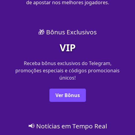
de apostar nos melhores jogadores.
🎁 Bônus Exclusivos
VIP
Receba bônus exclusivos do Telegram,
promoções especiais e códigos promocionais
únicos!
Ver Bônus
📢 Notícias em Tempo Real