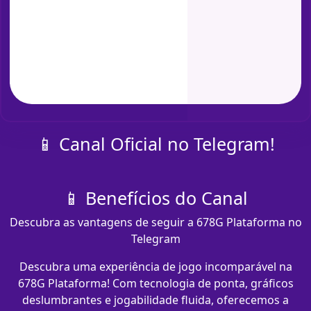
📱 Canal Oficial no Telegram!
📱 Benefícios do Canal
Descubra as vantagens de seguir a 678G Plataforma no
Telegram
Descubra uma experiência de jogo incomparável na
678G Plataforma! Com tecnologia de ponta, gráficos
deslumbrantes e jogabilidade fluida, oferecemos a