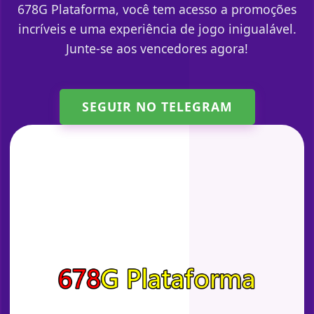
678G Plataforma, você tem acesso a promoções
incríveis e uma experiência de jogo inigualável.
Junte-se aos vencedores agora!
SEGUIR NO TELEGRAM