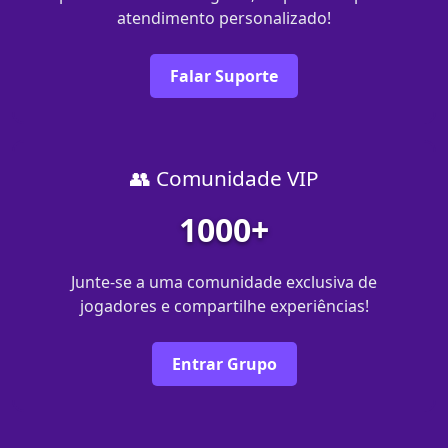
atendimento personalizado!
Falar Suporte
👥 Comunidade VIP
1000+
Junte-se a uma comunidade exclusiva de
jogadores e compartilhe experiências!
Entrar Grupo