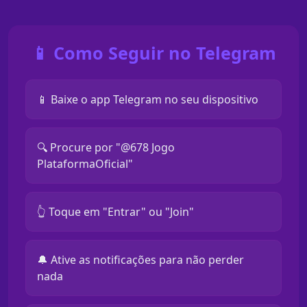
📱 Como Seguir no Telegram
📱 Baixe o app Telegram no seu dispositivo
🔍 Procure por "@678 Jogo
PlataformaOficial"
👆 Toque em "Entrar" ou "Join"
🔔 Ative as notificações para não perder
nada