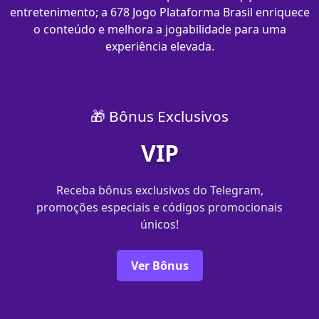
entretenimento; a 678 Jogo Plataforma Brasil enriquece
o conteúdo e melhora a jogabilidade para uma
experiência elevada.
🎁 Bônus Exclusivos
VIP
Receba bônus exclusivos do Telegram,
promoções especiais e códigos promocionais
únicos!
Ver Bônus