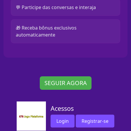
💬 Participe das conversas e interaja
🎁 Receba bônus exclusivos
automaticamente
SEGUIR AGORA
Acessos
Login
Registrar-se