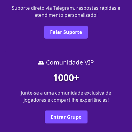
Suporte direto via Telegram, respostas rápidas e
atendimento personalizado!
Falar Suporte
👥 Comunidade VIP
1000+
Junte-se a uma comunidade exclusiva de
jogadores e compartilhe experiências!
Entrar Grupo