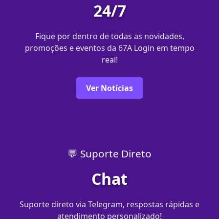
24/7
Fique por dentro de todas as novidades,
promoções e eventos da 67A Login em tempo
real!
Ver Notícias
💬 Suporte Direto
Chat
Suporte direto via Telegram, respostas rápidas e
atendimento personalizado!