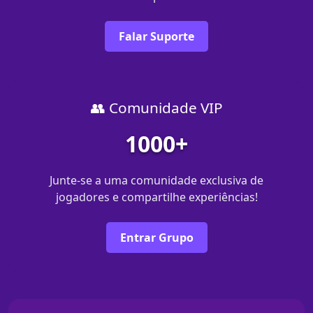
Falar Suporte
👥 Comunidade VIP
1000+
Junte-se a uma comunidade exclusiva de
jogadores e compartilhe experiências!
Entrar Grupo