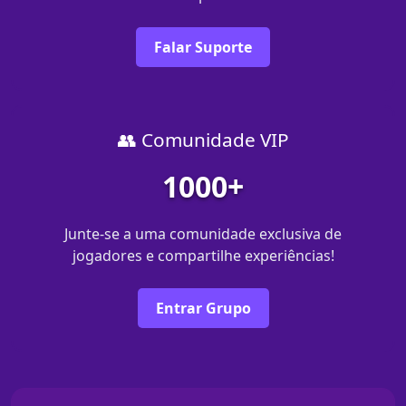
Falar Suporte
👥 Comunidade VIP
1000+
Junte-se a uma comunidade exclusiva de
jogadores e compartilhe experiências!
Entrar Grupo