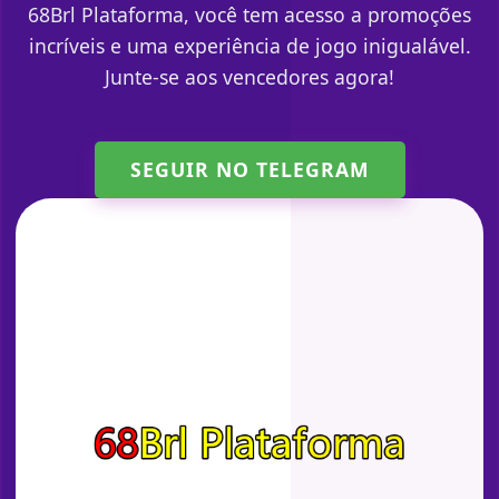
68Brl Plataforma, você tem acesso a promoções
incríveis e uma experiência de jogo inigualável.
Junte-se aos vencedores agora!
SEGUIR NO TELEGRAM