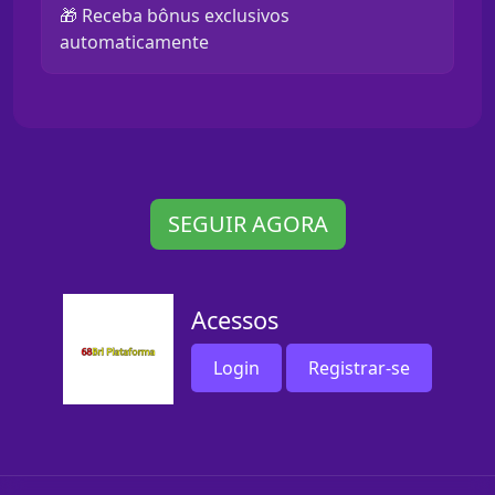
🎁 Receba bônus exclusivos
automaticamente
SEGUIR AGORA
Acessos
Login
Registrar-se