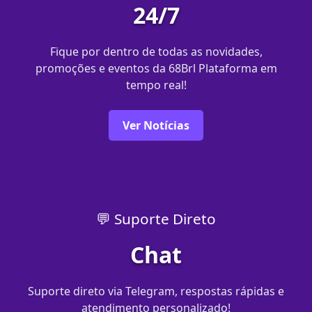
24/7
Fique por dentro de todas as novidades,
promoções e eventos da 68Brl Plataforma em
tempo real!
Ver Notícias
💬 Suporte Direto
Chat
Suporte direto via Telegram, respostas rápidas e
atendimento personalizado!