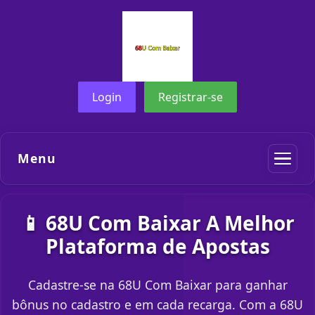
Login
Registrar-se
Menu
📱 68U Com Baixar A Melhor
Plataforma de Apostas
Cadastre-se na 68U Com Baixar para ganhar
bônus no cadastro e em cada recarga. Com a 68U