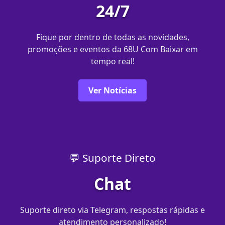
24/7
Fique por dentro de todas as novidades,
promoções e eventos da 68U Com Baixar em
tempo real!
Ver Notícias
💬 Suporte Direto
Chat
Suporte direto via Telegram, respostas rápidas e
atendimento personalizado!