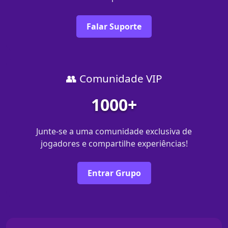
Falar Suporte
👥 Comunidade VIP
1000+
Junte-se a uma comunidade exclusiva de
jogadores e compartilhe experiências!
Entrar Grupo