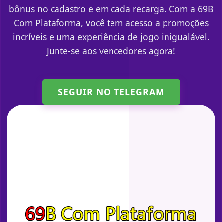
bônus no cadastro e em cada recarga. Com a 69B
Com Plataforma, você tem acesso a promoções
incríveis e uma experiência de jogo inigualável.
Junte-se aos vencedores agora!
SEGUIR NO TELEGRAM