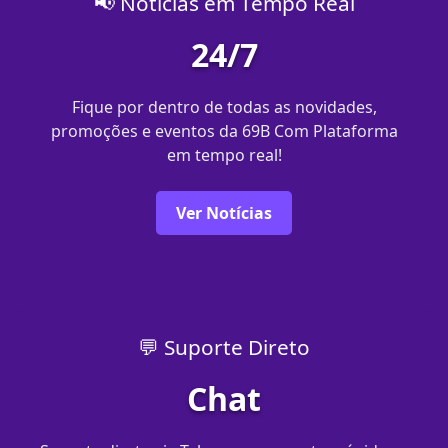
📢 Notícias em Tempo Real
24/7
Fique por dentro de todas as novidades,
promoções e eventos da 69B Com Plataforma
em tempo real!
Ver Notícias
💬 Suporte Direto
Chat