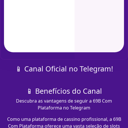
📱 Canal Oficial no Telegram!
📱 Benefícios do Canal
Descubra as vantagens de seguir a 69B Com
Plataforma no Telegram
Como uma plataforma de cassino profissional, a 69B
Com Plataforma oferece uma vasta seleção de slots