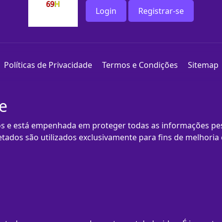
Login
Registrar-se
Políticas de Privacidade
Termos e Condições
Sitemap
de
ios e está empenhada em proteger todas as informações pe
tados são utilizados exclusivamente para fins de melhoria