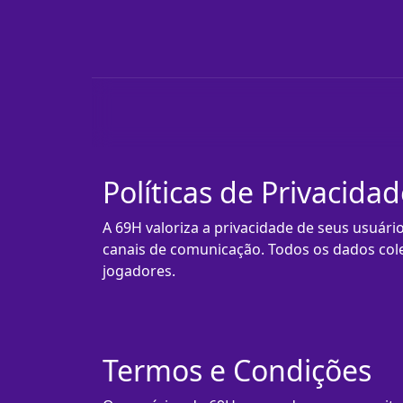
Políticas de Privacida
A 69H valoriza a privacidade de seus usuár
canais de comunicação. Todos os dados cole
jogadores.
Termos e Condições