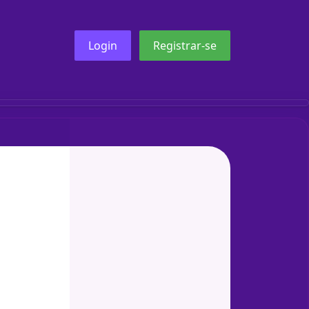
Login
Registrar-se