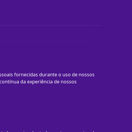
ssoais fornecidas durante o uso de nossos
 contínua da experiência de nossos