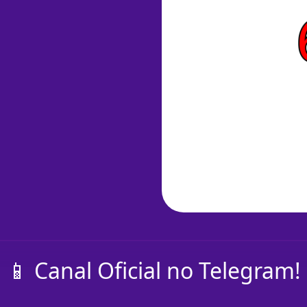
📱 Canal Oficial no Telegram!