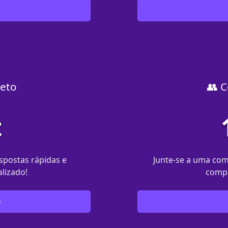
reto
👥 
t
espostas rápidas e
Junte-se a uma com
lizado!
compa
e