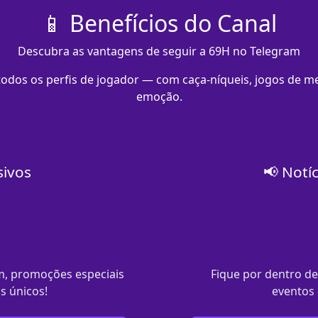
📱 Benefícios do Canal
Descubra as vantagens de seguir a 69H no Telegram
todos os perfis de jogador — com caça-níqueis, jogos de m
emoção.
sivos
📢 Notí
m, promoções especiais
Fique por dentro d
s únicos!
eventos