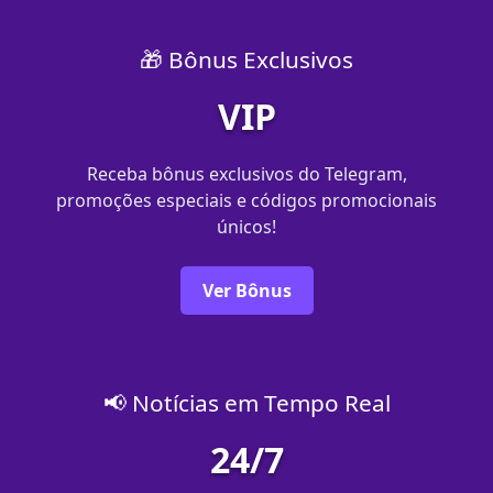
🎁 Bônus Exclusivos
VIP
Receba bônus exclusivos do Telegram,
promoções especiais e códigos promocionais
únicos!
Ver Bônus
📢 Notícias em Tempo Real
24/7