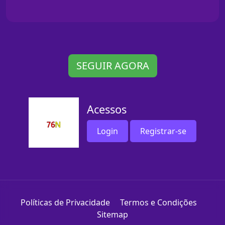
SEGUIR AGORA
Acessos
Login
Registrar-se
Políticas de Privacidade
Termos e Condições
Sitemap