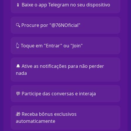
📱 Baixe o app Telegram no seu dispositivo
🔍 Procure por "@76NOficial"
👆 Toque em "Entrar" ou "Join"
🔔 Ative as notificações para não perder
nada
💬 Participe das conversas e interaja
🎁 Receba bônus exclusivos
automaticamente