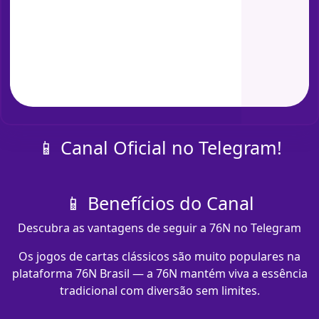
📱 Canal Oficial no Telegram!
📱 Benefícios do Canal
Descubra as vantagens de seguir a 76N no Telegram
Os jogos de cartas clássicos são muito populares na
plataforma 76N Brasil — a 76N mantém viva a essência
tradicional com diversão sem limites.