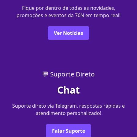
Fique por dentro de todas as novidades,
promoções e eventos da 76N em tempo real!
Ver Notícias
💬 Suporte Direto
Chat
Suporte direto via Telegram, respostas rápidas e
atendimento personalizado!
Falar Suporte