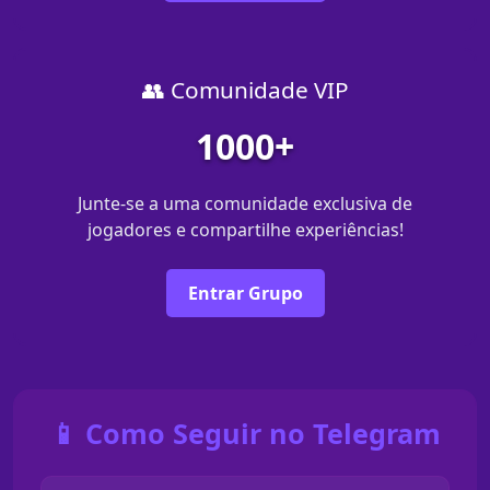
👥 Comunidade VIP
1000+
Junte-se a uma comunidade exclusiva de
jogadores e compartilhe experiências!
Entrar Grupo
📱 Como Seguir no Telegram