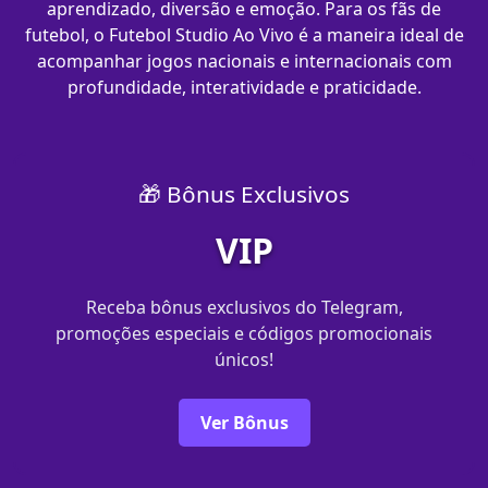
aprendizado, diversão e emoção. Para os fãs de
futebol, o Futebol Studio Ao Vivo é a maneira ideal de
acompanhar jogos nacionais e internacionais com
profundidade, interatividade e praticidade.
🎁 Bônus Exclusivos
VIP
Receba bônus exclusivos do Telegram,
promoções especiais e códigos promocionais
únicos!
Ver Bônus