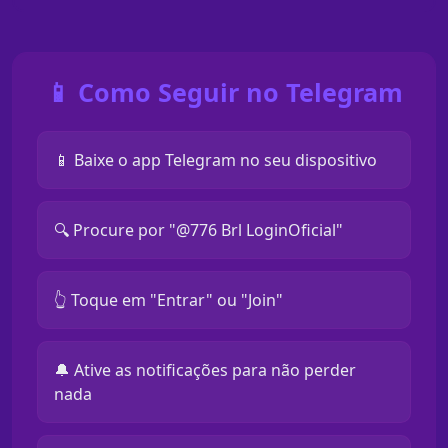
📱 Como Seguir no Telegram
📱 Baixe o app Telegram no seu dispositivo
🔍 Procure por "@776 Brl LoginOficial"
👆 Toque em "Entrar" ou "Join"
🔔 Ative as notificações para não perder
nada