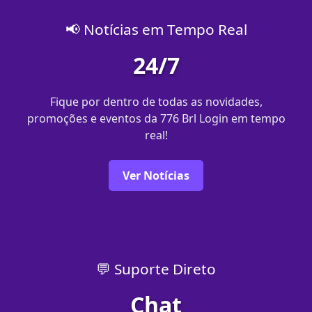
📢 Notícias em Tempo Real
24/7
Fique por dentro de todas as novidades,
promoções e eventos da 776 Brl Login em tempo
real!
Ver Notícias
💬 Suporte Direto
Chat