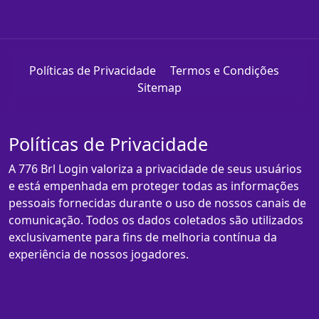
Políticas de Privacidade
Termos e Condições
Sitemap
Políticas de Privacidade
A 776 Brl Login valoriza a privacidade de seus usuários
e está empenhada em proteger todas as informações
pessoais fornecidas durante o uso de nossos canais de
comunicação. Todos os dados coletados são utilizados
exclusivamente para fins de melhoria contínua da
experiência de nossos jogadores.