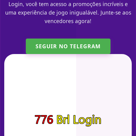
Login, você tem acesso a promoções incríveis e
uma experiência de jogo inigualável. Junte-se aos
vencedores agora!
SEGUIR NO TELEGRAM