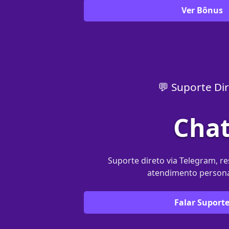
Ver Bônus
💬 Suporte Di
Cha
Suporte direto via Telegram, r
atendimento persona
Falar Suport