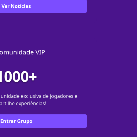
Ver Notícias
Comunidade VIP
1000+
unidade exclusiva de jogadores e
rtilhe experiências!
Entrar Grupo