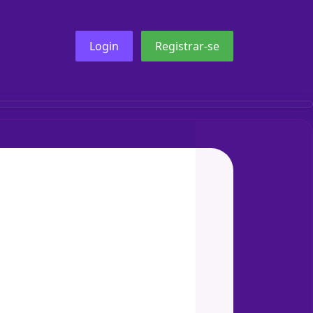
Login
Registrar-se