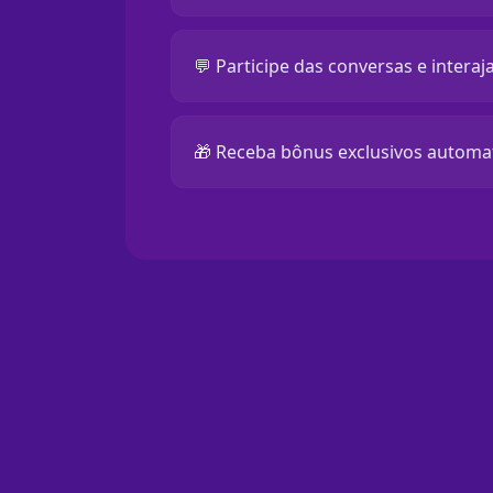
💬 Participe das conversas e interaj
🎁 Receba bônus exclusivos autom