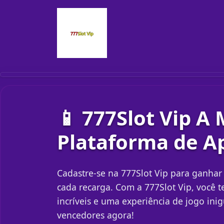
📱 777Slot Vip A
Plataforma de A
Cadastre-se na 777Slot Vip para ganhar
cada recarga. Com a 777Slot Vip, você 
incríveis e uma experiência de jogo inig
vencedores agora!