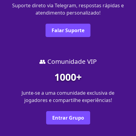
Suporte direto via Telegram, respostas rápidas e
atendimento personalizado!
Falar Suporte
👥 Comunidade VIP
1000+
Junte-se a uma comunidade exclusiva de
jogadores e compartilhe experiências!
Entrar Grupo