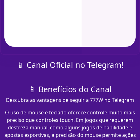
📱 Canal Oficial no Telegram!
📱 Benefícios do Canal
Descubra as vantagens de seguir a 777W no Telegram
O uso de mouse e teclado oferece controle muito mais
preciso que controles touch. Em jogos que requerem
destreza manual, como alguns jogos de habilidade e
apostas esportivas, a precisão do mouse permite ações